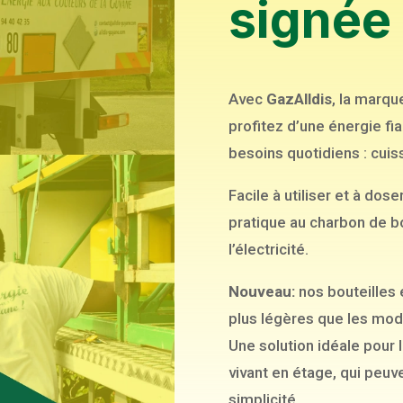
signée 
Avec
GazAlldis
, la marqu
profitez d’une énergie f
besoins quotidiens : cui
Facile à utiliser et à dose
pratique au charbon de bo
l’électricité.
Nouveau:
nos bouteilles 
plus légères que les modè
Une solution idéale pour 
vivant en étage, qui peuv
simplicité.