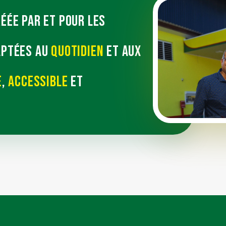
éée par et pour les
aptées au
quotidien
et aux
e
,
accessible
et