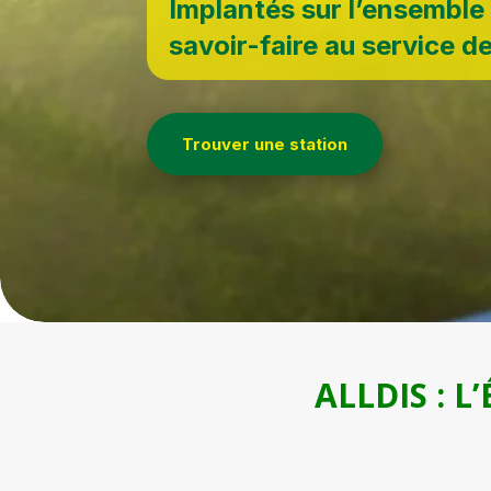
Implantés sur l’ensemble 
savoir-faire au service d
Trouver une station
ALLDIS : L’