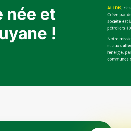
 née et
ALLDIS
, c’e
Créée par d
société est 
uyane !
pétroliers 1
Notre missio
et aux
colle
l’énergie, pa
communes de 