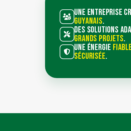
Une entreprise cr
guyanais
.
Des solutions ad
grands projets
.
Une énergie
fiabl
sécurisée
.