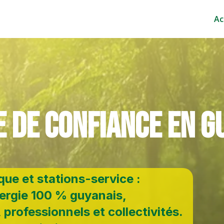
Ac
e de confiance en
G
ue et stations-service :
nergie 100 % guyanais,
professionnels et collectivités.